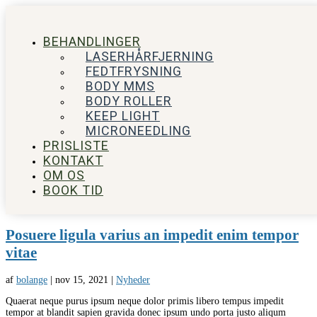
BEHANDLINGER
LASERHÅRFJERNING
FEDTFRYSNING
BODY MMS
BODY ROLLER
KEEP LIGHT
MICRONEEDLING
PRISLISTE
KONTAKT
OM OS
BOOK TID
Posuere ligula varius an impedit enim tempor
vitae
af
bolange
|
nov 15, 2021
|
Nyheder
Quaerat neque purus ipsum neque dolor primis libero tempus impedit
tempor at blandit sapien gravida donec ipsum undo porta justo aliqum