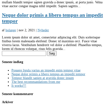
mullam blandit tempor sapien gravida a donec ipsum, at porta justo. Velna
vitae auctor congue magna nihil impedit. Sapien sagittis...
Neque dolor primis a libero tempus an impedit
tempor
af
bolange
|
nov 2, 2021
|
Nyheder
Lorem ipsum dolor sit amet, consectetur adipiscing elit. Duis scelerisque
finibus lorem malesuada eleifend. Donec id maximus orci. Fusce vitae
viverra lacus. Vestibulum hendrerit vel dolor a eleifend. Phasellus tempus,
lorem id rhoncus volutpat, risus felis gravida...
Søg
efter:
Seneste indlæg
Posuere ligula varius an impedit enim tempor vitae
Neque dolor primis a libero tempus an impedit tempor
Tempor blandit sapien at gravida donec ipsum
The best recommandations from me
It works!!!
Seneste kommentarer
Arkiver