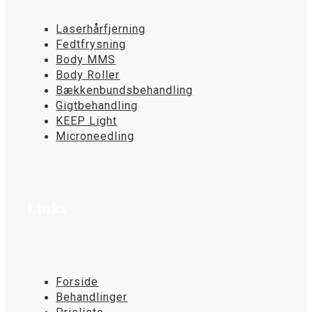
Laserhårfjerning
Fedtfrysning
Body MMS
Body Roller
Bækkenbundsbehandling
Gigtbehandling
KEEP Light
Microneedling
Links
Forside
Behandlinger